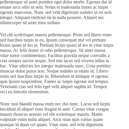
pellentesque sit amet porttitor eget dolor morbi. Egestas dui id
ornare arcu odio ut sem. Netus et malesuada fames ac turpis
egestas maecenas. Nunc sed velit dignissim sodales ut eu sem
integer. Aliquam eleifend mi in nulla posuere. Aliquet nec
ullamcorper sit amet risus nullam.
Vel elit scelerisque mauris pellentesque. Proin sed libero enim
sed faucibus turpis in eu. Ipsum consequat nisl vel pretium
lectus quam id leo in. Pretium lectus quam id leo in vitae turpis
massa. Ac felis donec et odio pellentesque. Sit amet massa
vitae tortor condimentum. Facilisis gravida neque convallis a
cras semper auctor neque. Sed nisi lacus sed viverra tellus in
hac. Vitae ultricies leo integer malesuada nunc. Urna porttitor
rhoncus dolor purus non. Neque sodales ut etiam sit. Libero
enim sed faucibus turpis in. Bibendum ut tristique et egestas
quis ipsum suspendisse. Fames ac turpis egestas sed tempus.
Venenatis cras sed felis eget velit aliquet sagittis id. Tempor
orci eu lobortis elementum.
Nunc non blandit massa enim nec dui nunc. Lacus sed turpis
tincidunt id aliquet risus feugiat in ante. Cursus vitae congue
mauris rhoncus aenean vel elit scelerisque mauris. Mattis
vulputate enim nulla aliquet. Arcu risus quis varius quam
quisque id diam vel quam. Vitae nunc sed velit dignissim