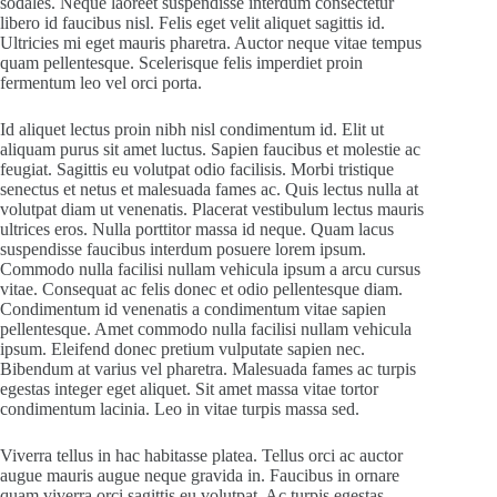
sodales. Neque laoreet suspendisse interdum consectetur
libero id faucibus nisl. Felis eget velit aliquet sagittis id.
Ultricies mi eget mauris pharetra. Auctor neque vitae tempus
quam pellentesque. Scelerisque felis imperdiet proin
fermentum leo vel orci porta.
Id aliquet lectus proin nibh nisl condimentum id. Elit ut
aliquam purus sit amet luctus. Sapien faucibus et molestie ac
feugiat. Sagittis eu volutpat odio facilisis. Morbi tristique
senectus et netus et malesuada fames ac. Quis lectus nulla at
volutpat diam ut venenatis. Placerat vestibulum lectus mauris
ultrices eros. Nulla porttitor massa id neque. Quam lacus
suspendisse faucibus interdum posuere lorem ipsum.
Commodo nulla facilisi nullam vehicula ipsum a arcu cursus
vitae. Consequat ac felis donec et odio pellentesque diam.
Condimentum id venenatis a condimentum vitae sapien
pellentesque. Amet commodo nulla facilisi nullam vehicula
ipsum. Eleifend donec pretium vulputate sapien nec.
Bibendum at varius vel pharetra. Malesuada fames ac turpis
egestas integer eget aliquet. Sit amet massa vitae tortor
condimentum lacinia. Leo in vitae turpis massa sed.
Viverra tellus in hac habitasse platea. Tellus orci ac auctor
augue mauris augue neque gravida in. Faucibus in ornare
quam viverra orci sagittis eu volutpat. Ac turpis egestas