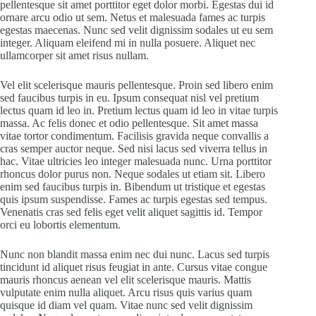
pellentesque sit amet porttitor eget dolor morbi. Egestas dui id
ornare arcu odio ut sem. Netus et malesuada fames ac turpis
egestas maecenas. Nunc sed velit dignissim sodales ut eu sem
integer. Aliquam eleifend mi in nulla posuere. Aliquet nec
ullamcorper sit amet risus nullam.
Vel elit scelerisque mauris pellentesque. Proin sed libero enim
sed faucibus turpis in eu. Ipsum consequat nisl vel pretium
lectus quam id leo in. Pretium lectus quam id leo in vitae turpis
massa. Ac felis donec et odio pellentesque. Sit amet massa
vitae tortor condimentum. Facilisis gravida neque convallis a
cras semper auctor neque. Sed nisi lacus sed viverra tellus in
hac. Vitae ultricies leo integer malesuada nunc. Urna porttitor
rhoncus dolor purus non. Neque sodales ut etiam sit. Libero
enim sed faucibus turpis in. Bibendum ut tristique et egestas
quis ipsum suspendisse. Fames ac turpis egestas sed tempus.
Venenatis cras sed felis eget velit aliquet sagittis id. Tempor
orci eu lobortis elementum.
Nunc non blandit massa enim nec dui nunc. Lacus sed turpis
tincidunt id aliquet risus feugiat in ante. Cursus vitae congue
mauris rhoncus aenean vel elit scelerisque mauris. Mattis
vulputate enim nulla aliquet. Arcu risus quis varius quam
quisque id diam vel quam. Vitae nunc sed velit dignissim