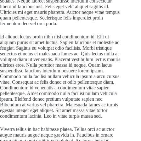
sodales. Neque laoreet suspendisse interdum consectetur
libero id faucibus nisl. Felis eget velit aliquet sagittis id.
Ultricies mi eget mauris pharetra. Auctor neque vitae tempus
quam pellentesque. Scelerisque felis imperdiet proin
fermentum leo vel orci porta.
Id aliquet lectus proin nibh nisl condimentum id. Elit ut
aliquam purus sit amet luctus. Sapien faucibus et molestie ac
feugiat. Sagittis eu volutpat odio facilisis. Morbi tristique
senectus et netus et malesuada fames ac. Quis lectus nulla at
volutpat diam ut venenatis. Placerat vestibulum lectus mauris
ultrices eros. Nulla porttitor massa id neque. Quam lacus
suspendisse faucibus interdum posuere lorem ipsum.
Commodo nulla facilisi nullam vehicula ipsum a arcu cursus
vitae. Consequat ac felis donec et odio pellentesque diam.
Condimentum id venenatis a condimentum vitae sapien
pellentesque. Amet commodo nulla facilisi nullam vehicula
ipsum. Eleifend donec pretium vulputate sapien nec.
Bibendum at varius vel pharetra. Malesuada fames ac turpis
egestas integer eget aliquet. Sit amet massa vitae tortor
condimentum lacinia. Leo in vitae turpis massa sed.
Viverra tellus in hac habitasse platea. Tellus orci ac auctor
augue mauris augue neque gravida in. Faucibus in ornare
quam viverra orci sagittis eu volutpat. Ac turpis egestas