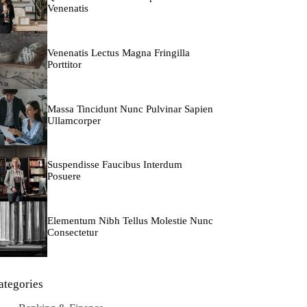
Venenatis
Venenatis Lectus Magna Fringilla
Porttitor
Massa Tincidunt Nunc Pulvinar Sapien
Ullamcorper
Suspendisse Faucibus Interdum
Posuere
Elementum Nibh Tellus Molestie Nunc
Consectetur
ategories