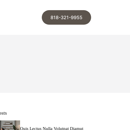
818-321-9955
osts
Quis Lectus Nulla Volutpat Diamut