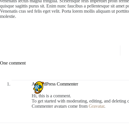
venenatis lectus magna fringilla. Scelerisque felis imperdiet proin ferm
quisque sagittis purus sit. Enim nunc faucibus a pellentesque sit amet p
Venenatis cras sed felis eget velit. Porta lorem mollis aliquam ut porttit
molestie.
One comment
A WordPress Commenter
Hi, this is a comment.
To get started with moderating, editing, and deleting
Commenter avatars come from
Gravatar
.