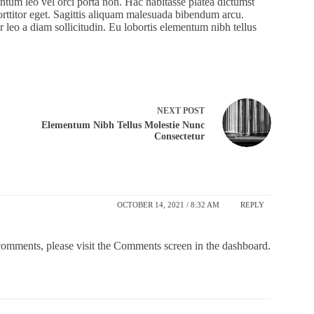
entum leo vel orci porta non. Hac habitasse platea dictumst
orttitor eget. Sagittis aliquam malesuada bibendum arcu.
or leo a diam sollicitudin. Eu lobortis elementum nibh tellus
NEXT
POST
Elementum Nibh Tellus Molestie Nunc
Consectetur
OCTOBER 14, 2021 / 8:32 AM
REPLY
 comments, please visit the Comments screen in the dashboard.