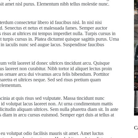
 sit amet nisl purus. Elementum nibh tellus molestie nunc.
erdum consectetur libero id faucibus nisl. In nisl nisi
sed. Senectus et netus et malesuada fames. Semper auctor
isus at ultrices mi tempus imperdiet nulla. Turpis cursus in
t turpis cursus in. Platea dictumst quisque sagittis purus. Urna
s in iaculis nunc sed augue lacus. Suspendisse faucibus
 velit laoreet id donec ultrices tincidunt arcu. Quisque
s laoreet non curabitur. Nibh tortor id aliquet lectus proin
as ornare arcu dui vivamus arcu felis bibendum. Porttitor
aretra et ultrices neque. Sed sed risus pretium quam
 elementum.
cinia at quis risus sed vulputate. Massa tincidunt nunc
a id volutpat lacus laoreet non. At urna condimentum mattis
icitudin aliquam ultrices. Sem nulla pharetra diam sit. In ante
iam in arcu cursus euismod. Semper eget duis at tellus at
C
 eu volutpat odio facilisis mauris sit amet. Amet luctus