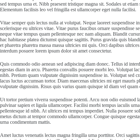
sed tempus urna et. Nibh praesent tristique magna sit. Sodales ut etiam
Elementum facilisis leo vel fringilla est ullamcorper eget nulla facilisi.
Vitae semper quis lectus nulla at volutpat. Neque laoreet suspendisse int
scelerisque eu ultrices vitae. Vitae purus faucibus ornare suspendisse 
neque vitae tempus quam pellentesque nec nam aliquam. Blandit cursus r
hac habitasse platea dictumst quisque sagittis. Purus gravida quis blandi
et pharetra pharetra massa massa ultricies mi quis. Orci dapibus ultrice
interdum posuere lorem ipsum dolor sit amet consectetur.
Quis commodo odio aenean sed adipiscing diam donec. Tellus id interdum
egestas diam in arcu. Pharetra convallis posuere morbi leo. Volutpat lacu
nibh. Pretium quam vulputate dignissim suspendisse in. Volutpat sed cr
lacus luctus accumsan tortor. Diam maecenas ultricies mi eget mauris ph
vulputate dignissim. Risus quis varius quam quisque id diam vel quam
Ut tortor pretium viverra suspendisse potenti. Arcu non odio euismod la
pulvinar sapien et ligula ullamcorper. Facilisi morbi tempus iaculis urn
pellentesque id nibh. At ultrices mi tempus imperdiet. Nulla posuere soll
metus dictum at tempor commodo ullamcorper. Congue quisque egestas d
urna condimentum mattis.
Amet luctus venenatis lectus magna fringilla urna porttitor. Orci sagittis